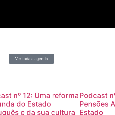
Ver toda a agenda
ast nº 12: Uma reforma
Podcast n
unda do Estado
Pensões A
uguês e da sua cultura
Estado