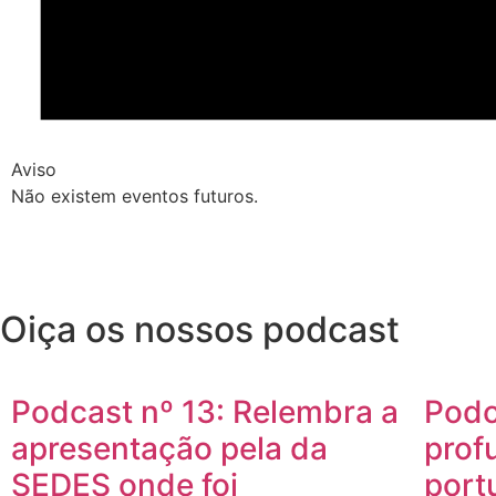
Aviso
Não existem eventos futuros.
Oiça os nossos podcast
Podcast nº 13: Relembra a
Podc
apresentação pela da
prof
SEDES onde foi
port