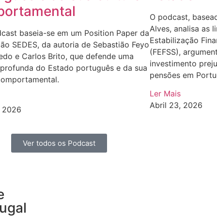
ortamental
O podcast, basead
Alves, analisa as 
dcast baseia-se em um Position Paper da
Estabilização Fin
ção SEDES, da autoria de Sebastião Feyo
(FEFSS), argument
edo e Carlos Brito, que defende uma
investimento prej
 profunda do Estado português e da sua
pensões em Portu
 comportamental.
Ler Mais
Abril 23, 2026
, 2026
Ver todos os Podcast
e
ugal