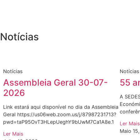
Notícias
Notícias
Notícias
Assembleia Geral 30-07-
55 a
2026
A SEDES
Económic
Link estará aqui disponível no dia da Assembleia
conferên
Geral https://us06web.zoom.us/j/87987231713?
pwd=taP95OvT3HLepUeghY9bUwM7Ca1A8e.1
Ler Mais
Maio 15
Ler Mais