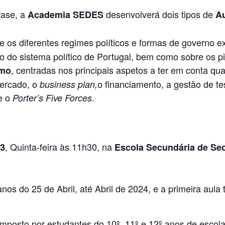
fase, a
desenvolverá dois tipos de
Academia SEDES
A
re os diferentes regimes políticos e formas de governo e
o do sistema político de Portugal, bem como sobre os pi
, centradas nos principais aspetos a ter em conta qu
smo
mercado, o
o financiamento, a gestão de tes
business plan,
e o
.
Porter’s Five Forces
, Quinta-feira às 11h30, na
23
Escola Secundária de Se
s do 25 de Abril, até Abril de 2024, e a primeira aula 
omposto por estudantes do 10º, 11º e 12º anos de escola