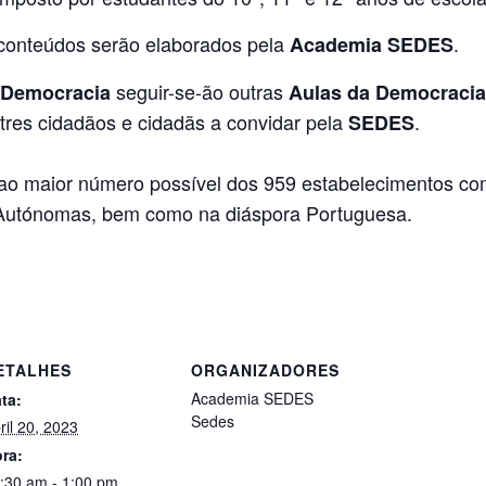
 conteúdos serão elaborados pela
.
Academia SEDES
seguir-se-ão outras
 Democracia
Aulas da Democraci
tres cidadãos e cidadãs a convidar pela
.
SEDES
ao maior número possível dos 959 estabelecimentos com 
s Autónomas, bem como na diáspora Portuguesa.
ETALHES
ORGANIZADORES
Academia SEDES
ta:
Sedes
ril 20, 2023
ra:
:30 am - 1:00 pm