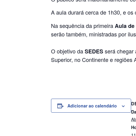
A aula durará cerca de 1h30, e os
Na sequência da primeira
Aula de
serão também, ministradas por ilus
O objetivo da
será chegar 
SEDES
Superior, no Continente e regiõe
D
Adicionar ao calendário
Da
Ab
Ho
11