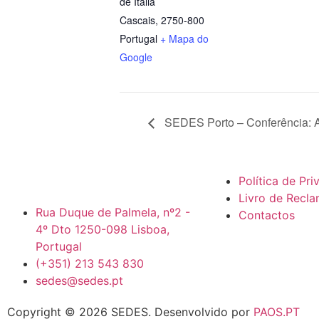
de Itália
Cascais
,
2750-800
Portugal
+ Mapa do
Google
SEDES Porto – Conferência: A 
Política de Pr
Livro de Recl
Rua Duque de Palmela, nº2 -
Contactos
4º Dto 1250-098 Lisboa,
Portugal
(+351) 213 543 830
sedes@sedes.pt
Copyright © 2026 SEDES.
Desenvolvido por
PAOS.PT