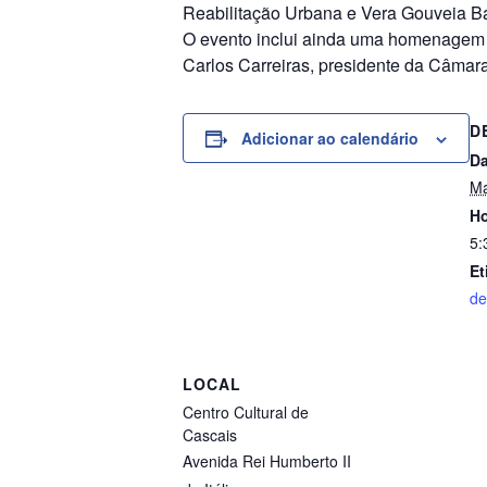
Reabilitação Urbana e Vera Gouveia Bar
O evento inclui ainda uma homenagem 
Carlos Carreiras, presidente da Câmar
D
Adicionar ao calendário
Da
Ma
Ho
5:
Et
de
LOCAL
Centro Cultural de
Cascais
Avenida Rei Humberto II