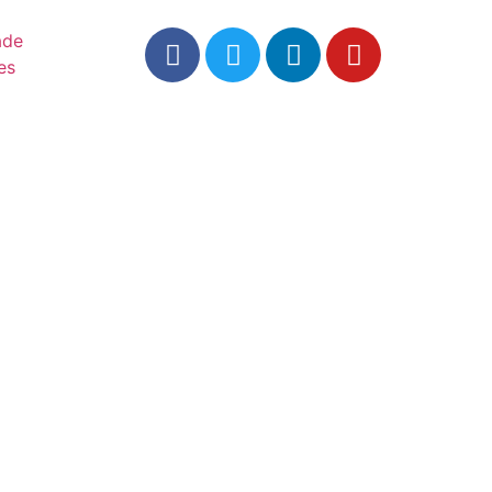
ade
es